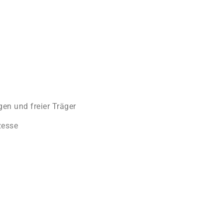
gen und freier Träger
zesse
g